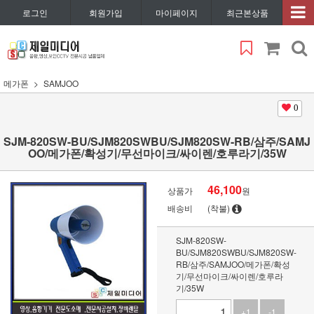
로그인
회원가입
마이페이지
최근본상품
메가폰
SAMJOO
0
SJM-820SW-BU/SJM820SWBU/SJM820SW-RB/삼주/SAMJ
OO/메가폰/확성기/무선마이크/싸이렌/호루라기/35W
46,100
상품가
원
배송비
(착불)
SJM-820SW-
BU/SJM820SWBU/SJM820SW-
RB/삼주/SAMJOO/메가폰/확성
기/무선마이크/싸이렌/호루라
기/35W
+1
-1