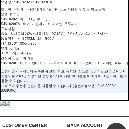
모델명 : SJM-820A / SJM-820SW
초강력 파워 미니 패션 메가폰 / 핀 마이크도 사용할 수 있는 최 고급형
모델 및 기능
SJM-820A
: 마이크 (핀마이크)
SJM-820SW
: 마이크 (핀마이크), 싸이렌, 호루라기
규격사항
출력 : 최대출력 20W / 사용전원 : DC12V (1.5V x 8) / 사용시간 : 8시간
통달거리 : 시내 300M, 시외 : 800M
사이즈 : 혼 130φ x 200mm
무게 : 0.7kg
3.5Φ 마이크 짹 사용
건전지 충전식 메가폰
SJM-820R : 마이크(핀마이크) / SJM-820RSW : 마이크(핀마이크), 싸이렌, 호루라기
소형이면서 디자인이 우수한 패션형, 학교, 유치원, 스포츠, 공공기관,관광 안내등에
사용되는 20W급의 강력한 음성출력의 메가폰, 메가폰을 어깨에 메고 핀마이크를 사
용할 수 있습니다.
가벼우며 충전용 건전지를 사용할 수 있습니다. (충전가능모델 : SJM-820R /
820RSW)
CUSTOMER CENTER
BANK ACCOUNT