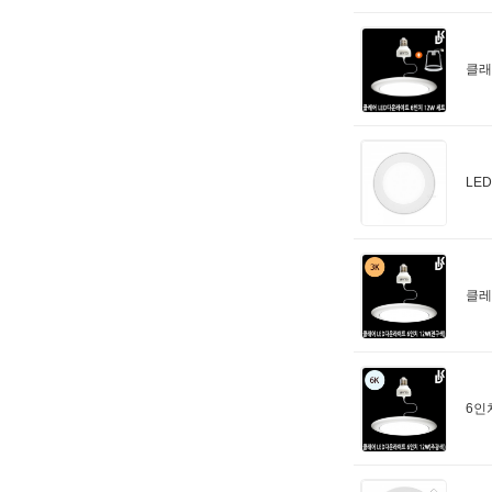
클래
LE
클레
6인