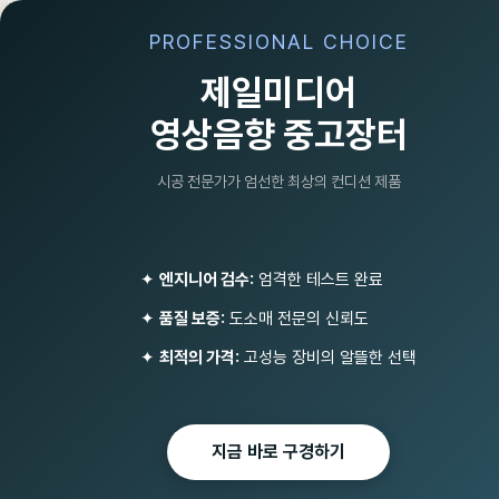
PROFESSIONAL CHOICE
제일미디어
영상음향 중고장터
시공 전문가가 엄선한 최상의 컨디션 제품
가정용LED조
가정용패키지
LED주방등 (40)
✦
엔지니어 검수:
엄격한 테스트 완료
벽등벽조명 (3)
✦
품질 보증:
도소매 전문의 신뢰도
LED매입등 (57)
조명기기/소독기/포그머신/비
대면마이크(인터콤)
✦
최적의 가격:
고성능 장비의 알뜰한 선택
엣지평판조명
유튜브/원격수업 화상회의 녹
음방송 PC/스마트폰/아이폰
마이크
지금 바로 구경하기
선거유세패키지
Total
319
비상방송 단락보호장치