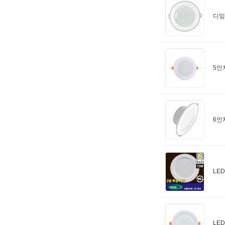
디밍
5인
6인
LE
LE