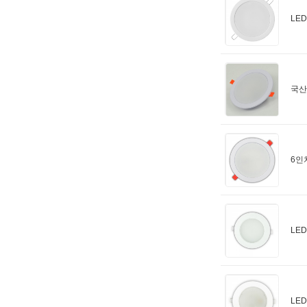
LE
국산
6인
LE
LE