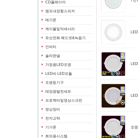
7인
CD플레이어
앰프내장형스피커
메가폰
케이블및악세사리
LE
유선전화 헤드셋&녹음기
인버터
솔라판넬
LE
가정용LED조명
LED바 LED모듈
조명등기구
태양광발전세트
LE
프로젝터및영상스크린
영상장비
전자교탁
기가폰
조명
회의용시스템