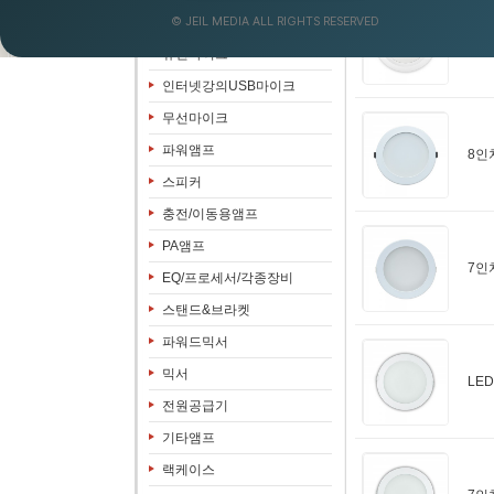
© JEIL MEDIA ALL RIGHTS RESERVED
음향&영상패키지
8인
유선마이크
인터넷강의USB마이크
무선마이크
파워앰프
8인
스피커
충전/이동용앰프
PA앰프
7인
EQ/프로세서/각종장비
스탠드&브라켓
파워드믹서
믹서
LE
전원공급기
기타앰프
랙케이스