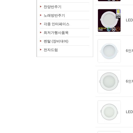
찬양반주기
노래방반주기
LE
각종 인터페이스
최저가행사품목
렌탈 (장비대여)
전자드럼
6인
6인치
LE