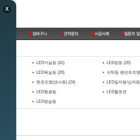
X
명
LED거실등 (41)
LED방등 (20)
LED욕실등 (20)
식탁등 펜던트조명 (
현관조명(센서등) (24)
LED일자등/십자등 
LED형광등
LED할로겐
LED방습등