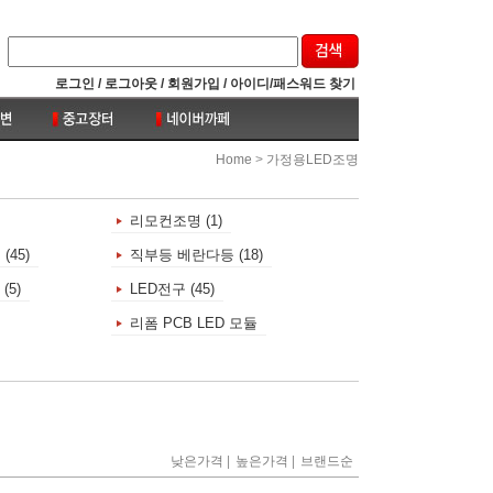
로그인 /
로그아웃 /
회원가입 /
아이디/패스워드 찾기
>
Home
가정용LED조명
리모컨조명 (1)
45)
직부등 베란다등 (18)
(5)
LED전구 (45)
리폼 PCB LED 모듈
|
|
낮은가격
높은가격
브랜드순