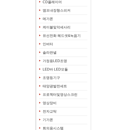
CD플레이어
앰프내장형스피커
메가폰
케이블및악세사리
유선전화 헤드셋&녹음기
인버터
솔라판넬
가정용LED조명
LED바 LED모듈
조명등기구
태양광발전세트
프로젝터및영상스크린
영상장비
전자교탁
기가폰
회의용시스템