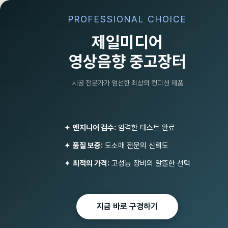
PROFESSIONAL CHOICE
제일미디어
영상음향 중고장터
시공 전문가가 엄선한 최상의 컨디션 제품
메가폰
AGSOUND (1)
UNIZONE
✦
엔지니어 검수:
엄격한 테스트 완료
✦
품질 보증:
도소매 전문의 신뢰도
조명기기/소독기/포그머신/비
대면마이크(인터콤)
✦
최적의 가격:
고성능 장비의 알뜰한 선택
Total
42
유튜브/원격수업 화상회의 녹
음방송 PC/스마트폰/아이폰
마이크
지금 바로 구경하기
선거유세패키지
비상방송 단락보호장치