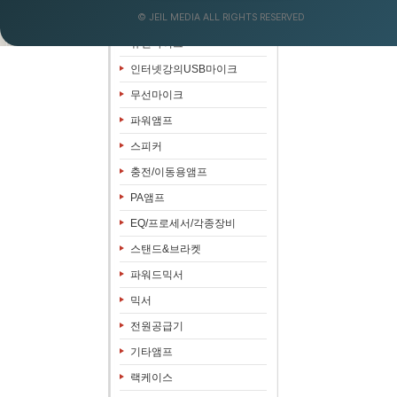
© JEIL MEDIA ALL RIGHTS RESERVED
음향&영상패키지
유선마이크
인터넷강의USB마이크
무선마이크
파워앰프
스피커
충전/이동용앰프
PA앰프
EQ/프로세서/각종장비
스탠드&브라켓
파워드믹서
믹서
전원공급기
기타앰프
랙케이스