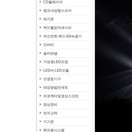
CD플레이어
앰프내장형스피커
메가폰
케이블및악세사리
유선전화 헤드셋&녹음기
인버터
솔라판넬
가정용LED조명
LED바 LED모듈
조명등기구
태양광발전세트
프로젝터및영상스크린
영상장비
전자교탁
기가폰
회의용시스템