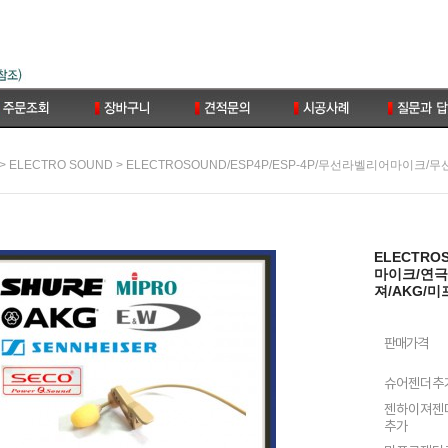
>
> ELECTROSOUND/ESP4P/ESP-4P/무선라벨리어마이
ELECTRO SOUND
ELECTRO
마이크/연극
져/AKG/
판매가격
슈어젠더추
젠하이져젠
추가