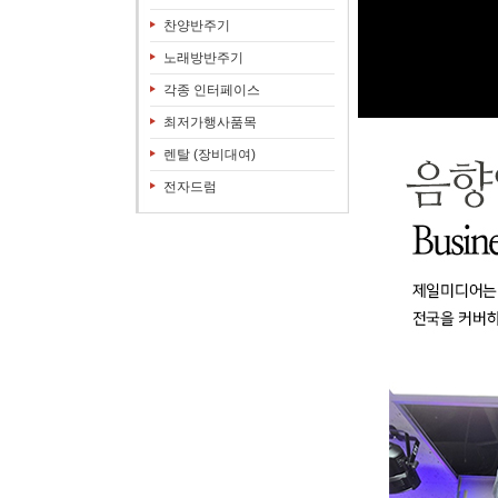
찬양반주기
노래방반주기
각종 인터페이스
최저가행사품목
렌탈 (장비대여)
전자드럼