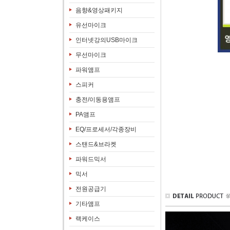
음향&영상패키지
유선마이크
인터넷강의USB마이크
무선마이크
파워앰프
스피커
충전/이동용앰프
PA앰프
EQ/프로세서/각종장비
스탠드&브라켓
파워드믹서
믹서
전원공급기
기타앰프
랙케이스