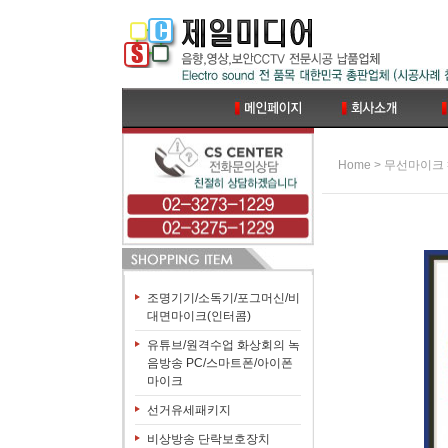
>
Home
무선마이크
조명기기/소독기/포그머신/비
대면마이크(인터콤)
유튜브/원격수업 화상회의 녹
음방송 PC/스마트폰/아이폰
마이크
선거유세패키지
비상방송 단락보호장치