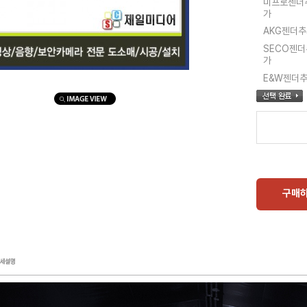
미프로젠더
가
AKG젠더
SECO젠더
가
E&W젠더