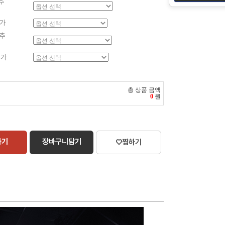
추
추가
추
추가
총 상품 금액
0
원