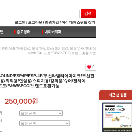
로그인 /
로그아웃 /
회원가입 /
아이디/패스워드 찾기
크/무선핀마이크/연극용/회의용/연설용/스피치용/강의용/슈어/젠하이
져/AKG/미프로/E&W/SECO/브랜드호환가능
0
SOUND/ESP4P/ESP-4P/무선라벨리어마이크/무선핀
용/회의용/연설용/스피치용/강의용/슈어/젠하이
미프로/E&W/SECO/브랜드호환가능
최근 본 상품
250,000원
가
더