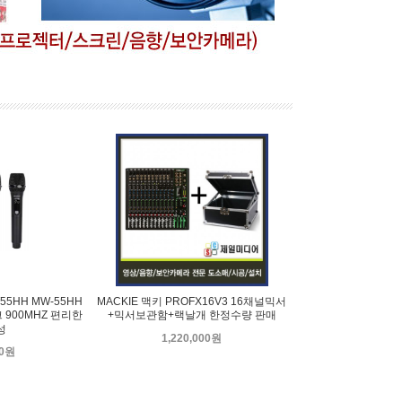
55HH MW-55HH
MACKIE 맥키 PROFX16V3 16채널믹서
900MHZ 편리한
+믹서보관함+랙날개 한정수량 판매
성
1,220,000원
00원