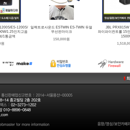
200S/ES-1200S/
일렉트로사운드 ESTWIN ES-TWIN 듀얼
JBL PRX815W
0W/1.25인치고음
무선핀마이크
와이파이컨트롤 15
계/1통금액
150
150,000원
00원
1,518,