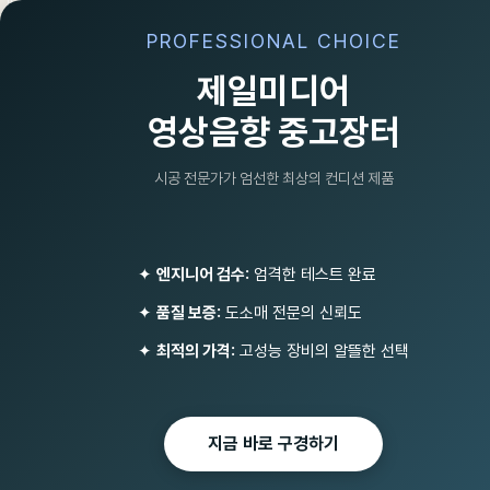
PROFESSIONAL CHOICE
제일미디어
영상음향 중고장터
시공 전문가가 엄선한 최상의 컨디션 제품
✦
엔지니어 검수:
엄격한 테스트 완료
‹
✦
품질 보증:
도소매 전문의 신뢰도
조명기기/소독기/포그머신/비
대면마이크(인터콤)
✦
최적의 가격:
고성능 장비의 알뜰한 선택
유튜브/원격수업 화상회의 녹
음방송 PC/스마트폰/아이폰
마이크
지금 바로 구경하기
선거유세패키지
비상방송 단락보호장치