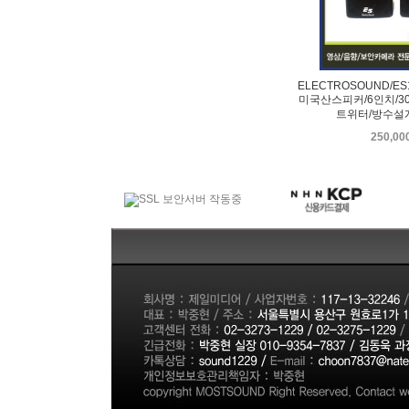
ELECTROSOUND/ES1
미국산스피커/6인치/30
트위터/방수설
250,0