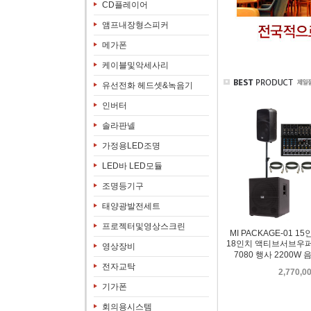
CD플레이어
앰프내장형스피커
메가폰
케이블및악세사리
유선전화 헤드셋&녹음기
인버터
솔라판넬
가정용LED조명
LED바 LED모듈
조명등기구
태양광발전세트
프로젝터및영상스크린
MI PACKAGE-01 
18인치 액티브서브우퍼
영상장비
7080 행사 2200
전자교탁
2,770,0
기가폰
회의용시스템