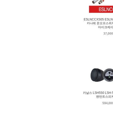
ESLNCCXS05 ESL
카나레 온오프스위치
마이크케이
37,00
카날스 LSH550 LSH
팬턴트스피커
594,0