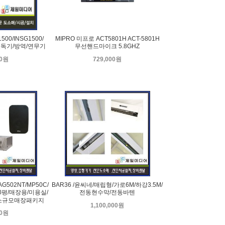
500/INSG1500/
MIPRO 미프로 ACT5801H ACT-5801H
독기/방역/연무기
무선핸드마이크 5.8GHZ
00원
729,000원
AG502NT/MP50C/
BAR36 /윤씨네/매립형/가로6M/하강3.5M/
0평/매장용/미용실/
전동현수막/전동바텐
소규모매장패키지
1,100,000원
00원