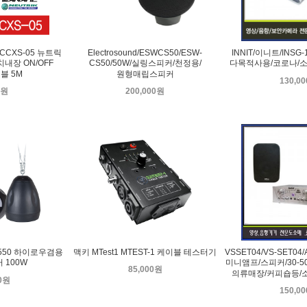
NCCXS-05 뉴트릭
Electrosound/ESWCS50/ESW-
INNIT/이니트/INSG-1
내장 ON/OFF
CS50/50W/실링스피커/천정용/
다목적사용/코로나/소
블 5M
원형매립스피커
130,0
0원
200,000원
-550 하이로우겸용
맥키 MTest1 MTEST-1 케이블 테스터기
VSSET04/VS-SET04/
 100W
미니앰프/스피커/30-5
85,000원
의류매장/커피숍등/
00원
150,0