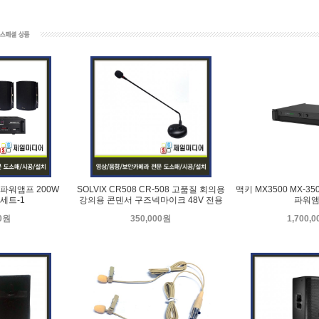
N 파워앰프 200W
SOLVIX CR508 CR-508 고품질 회의용
맥키 MX3500 MX-350
세트-1
강의용 콘덴서 구즈넥마이크 48V 전용
파워
00원
350,000원
1,700,