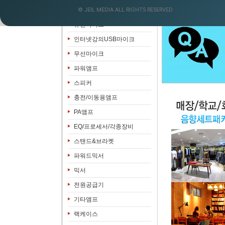
© JEIL MEDIA ALL RIGHTS RESERVED
음향&영상패키지
유선마이크
인터넷강의USB마이크
무선마이크
파워앰프
스피커
충전/이동용앰프
PA앰프
EQ/프로세서/각종장비
스탠드&브라켓
파워드믹서
믹서
전원공급기
기타앰프
랙케이스